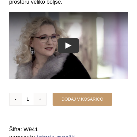
prostoru veliko boljše.
DODAJ V KOŠARICO
KRISTALNI
ZVONČEK
ZA
ZDRAVJE
Šifra:
W941
količina