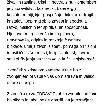
živali in rastline. Čisti in nevtralizira. Pomemben
je v zdravilstvu, kozmetiki, bioenergiji in
kristaloterapiji, kjer pospešuje delovanje drugih
kristalov. Odpira globljo zavest in spodbuja
razvoj mističnih ter spiritualnih sposobnosti.
Njegova energija veča in krepi avro,
uravnoveša, odpira in razkraja čustvene
blokade, umirja živčni sistem, pomaga pri fizični
in psihični izčrpanosti, krepi vitalnost, povrne
smisel življenju ter vliva voljo in življenjsko moč.
Zvonček s kristalom kamene strele bo z
zvonjenjem privabil v vaš dom zdravje in veliko
dobre energije.
Z zvončkom za ZDRAVJE lahko zvonite tudi nad
bolnikom in takoj boste opazili, da je ozračje v