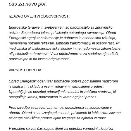
čas za novo pot.
IZJAVA O OMEJITVI ODGOVORNOSTI:
Energetske terapije in svetovanje niso nadomestilo za zdravniško
oskrbo. So podpora telesu pri iskanju notranjega ravnovesja. Obred
Energetski ogenj transformacije je duhovna in osebnostna izkušnja,
namenjena notranji refleksiji, simbolni transformaciji in osebni rasti. Ni
medicinska ali psihoterapevtska storitev in ne nadomešča zdravstvene
ali psihološke obravnave. Vsak udeleženec se za sodelovanje odloči
prostovoljno in na lastno odgovornost.
VARNOST OBREDA
Obred Energetski ogenj transformacije poteka pod stalnim nadzorom
izvajalca in v skladu z vsemi veljavnimi varnostnimi predpisi.
Uporabljajo se posebej pripravljeni materiali in zaščitna sredstva, ki
omogočajo kratek, nadzorovan in varen ognjeni proces.
Pred izvedbo se preveri primernost udeleženca za sodelovanje v
obredu. Obred se ne izvaja pri osebah, pri katerih bi lahko zdravstvene
ali druge okoliščine predstavljale tveganje za njihovo varnost.
V prostoru so ves čas zagotovljeni vsi potrebni varnostni ukrepi za