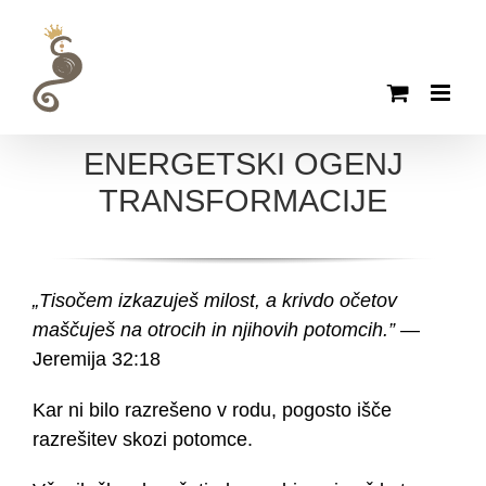
Skip
to
content
ENERGETSKI OGENJ
TRANSFORMACIJE
„Tisočem izkazuješ milost, a krivdo očetov
maščuješ na otrocih in njihovih potomcih.”
—
Jeremija 32:18
Kar ni bilo razrešeno v rodu, pogosto išče
razrešitev skozi potomce.