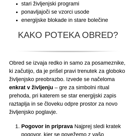
stari življenjski programi
ponavljajoči se vzorci usode
energijske blokade in stare bolečine
KAKO POTEKA OBRED?
Obred se izvaja redko in samo za posameznike,
ki začutijo, da je prišel pravi trenutek za globoko
življenjsko preobrazbo. Izvede se načeloma
enkrat v življenju
– gre za simbolni ritual
prehoda, pri katerem se star energijski zapis
raztaplja in se človeku odpre prostor za novo
življenjsko poglavje.
Pogovor in priprava
Najprej sledi kratek
pogovor, kjer se povežemo z vašo