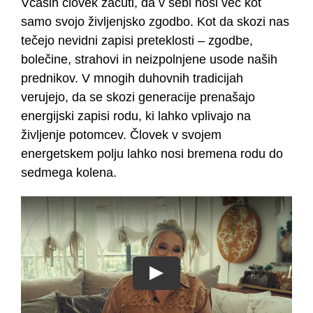
Včasih človek začuti, da v sebi nosi več kot
samo svojo življenjsko zgodbo. Kot da skozi nas
tečejo nevidni zapisi preteklosti – zgodbe,
bolečine, strahovi in neizpolnjene usode naših
prednikov. V mnogih duhovnih tradicijah
verujejo, da se skozi generacije prenašajo
energijski zapisi rodu, ki lahko vplivajo na
življenje potomcev. Človek v svojem
energetskem polju lahko nosi bremena rodu do
sedmega kolena.