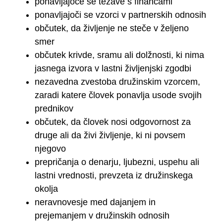
ponavljajoče se težave s financami
ponavljajoči se vzorci v partnerskih odnosih
občutek, da življenje ne steče v željeno
smer
občutek krivde, sramu ali dolžnosti, ki nima
jasnega izvora v lastni življenjski zgodbi
nezavedna zvestoba družinskim vzorcem,
zaradi katere človek ponavlja usode svojih
prednikov
občutek, da človek nosi odgovornost za
druge ali da živi življenje, ki ni povsem
njegovo
prepričanja o denarju, ljubezni, uspehu ali
lastni vrednosti, prevzeta iz družinskega
okolja
neravnovesje med dajanjem in
prejemanjem v družinskih odnosih