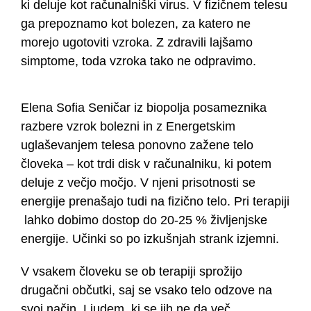
ki deluje kot računalniški virus. V fizičnem telesu
ga prepoznamo kot bolezen, za katero ne
morejo ugotoviti vzroka. Z zdravili lajšamo
simptome, toda vzroka tako ne odpravimo.
Elena Sofia Seničar iz biopolja posameznika
razbere vzrok bolezni in z Energetskim
uglaševanjem telesa ponovno zažene telo
človeka – kot trdi disk v računalniku, ki potem
deluje z večjo močjo. V njeni prisotnosti se
energije prenašajo tudi na fizično telo. Pri terapiji
lahko dobimo dostop do 20-25 % življenjske
energije. Učinki so po izkušnjah strank izjemni.
V vsakem človeku se ob terapiji sprožijo
drugačni občutki, saj se vsako telo odzove na
svoj način. Ljudem, ki se jih ne da več