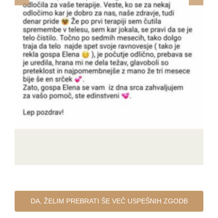
DA, ŽELIM PREBRATI ŠE VEČ USPEŠNIH ZGODB