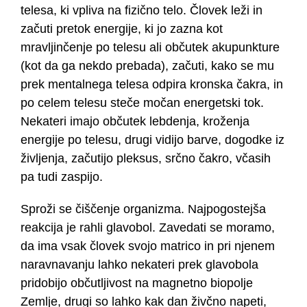
telesa, ki vpliva na fizično telo. Človek leži in
začuti pretok energije, ki jo zazna kot
mravljinčenje po telesu ali občutek akupunkture
(kot da ga nekdo prebada), začuti, kako se mu
prek mentalnega telesa odpira kronska čakra, in
po celem telesu steče močan energetski tok.
Nekateri imajo občutek lebdenja, kroženja
energije po telesu, drugi vidijo barve, dogodke iz
življenja, začutijo pleksus, srčno čakro, včasih
pa tudi zaspijo.
Sproži se čiščenje organizma. Najpogostejša
reakcija je rahli glavobol. Zavedati se moramo,
da ima vsak človek svojo matrico in pri njenem
naravnavanju lahko nekateri prek glavobola
pridobijo občutljivost na magnetno biopolje
Zemlje, drugi so lahko kak dan živčno napeti,