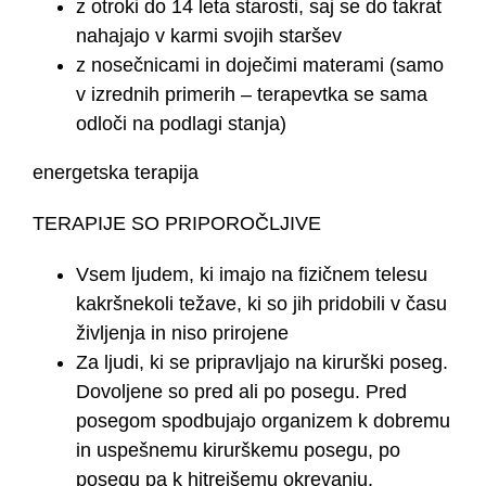
z otroki do 14 leta starosti, saj se do takrat
nahajajo v karmi svojih staršev
z nosečnicami in doječimi materami (samo
v izrednih primerih – terapevtka se sama
odloči na podlagi stanja)
energetska terapija
TERAPIJE SO PRIPOROČLJIVE
Vsem ljudem, ki imajo na fizičnem telesu
kakršnekoli težave, ki so jih pridobili v času
življenja in niso prirojene
Za ljudi, ki se pripravljajo na kirurški poseg.
Dovoljene so pred ali po posegu. Pred
posegom spodbujajo organizem k dobremu
in uspešnemu kirurškemu posegu, po
posegu pa k hitrejšemu okrevanju.