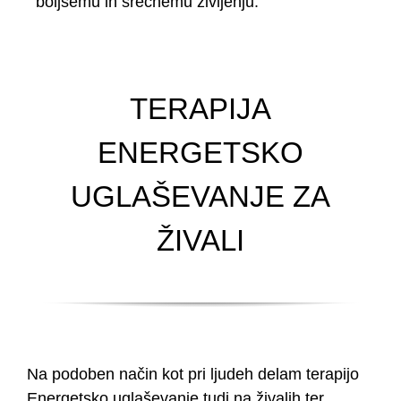
boljšemu in srečnemu življenju.
TERAPIJA
ENERGETSKO
UGLAŠEVANJE ZA
ŽIVALI
Na podoben način kot pri ljudeh delam terapijo
Energetsko uglaševanje tudi na živalih ter